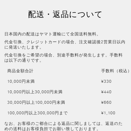
状
こ
ADD
態
ち
ら
新
配送・返品について
詳
の
規
TO
商
商
細
品
品
情
日本国内の配送はヤマト運輸にて全国送料無料。
に
報
WISHLIS
は
代金引換、クレジットカードの場合、注文確認後2営業日以内
在
に発送いたします。
庫
代金引換をご希望の場合、別途手数料が発生します。手数料
が
ド
は以下の通りです。
あ
ッ
り
ト
商品金額合計
手数料（税込
ま
方
せ
眼
10,000円未満
¥330
ん
ノ
ー
10,000円以上30,000円未満
¥440
ト
リ
30,000円以上100,000円未満
¥660
フ
ィ
100,000円以上300,000円まで
¥1,100
ル
純
なお、お客様のご都合による返品に関しましては、返送のた
リ
めの送料はお客様負担でお願い致しております。