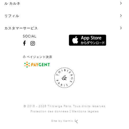
サ
ル カルネ
イ
ズ：
リフィル
W12
x
カスタマーサービス
19cm
SOCIAL
Made
in
France
ペイジェント決済
© 2016 - 2026 Thibierge Paris.
Tous droits réservés
Protection des données
Mentions légales
Site by
Kernix