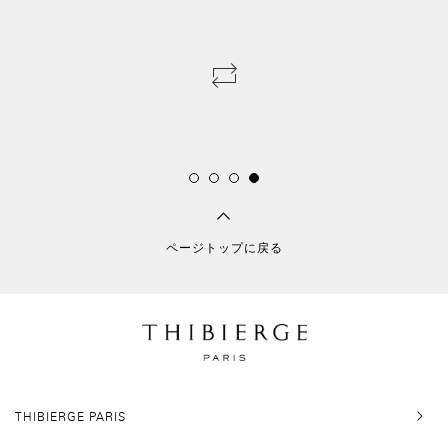
ネ
ン
ペ
ー
パ
ー
48,5g、
ト
ワ
イ
ラ
イ
ト
グ
レ
ページトップに戻る
ー
96
ペ
ー
ジ、
２
冊
セ
ッ
THIBIERGE PARIS
ト